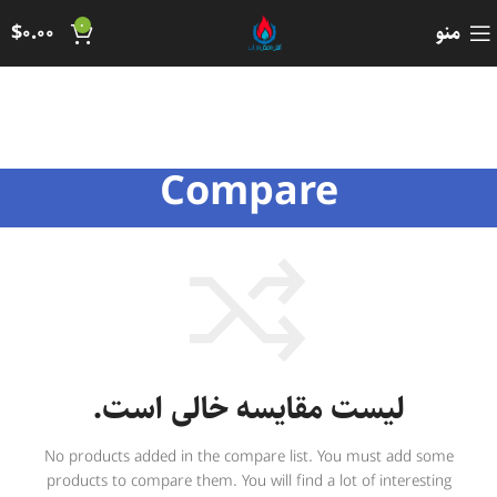
0
منو
0.00
$
Compare
لیست مقایسه خالی است.
No products added in the compare list. You must add some
products to compare them. You will find a lot of interesting