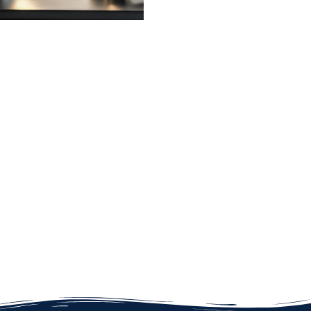
COLLECTION
Best
Offers
 matters
in 2021
GHTNING