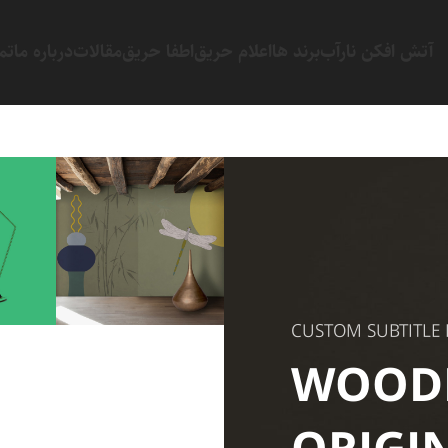
آتش افکن نارآب
برند ها
اعلام حریق
اطفا حریق
مقالات
درباره ما
تم
CUSTOM SUBTITLE
WOOD
e