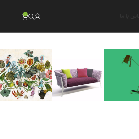
0
اس با ما
Read
NEW
mor
COLLECTION
Design