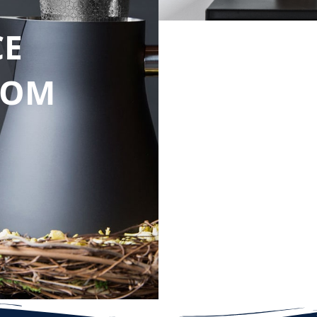
E
Design
LI
ROM