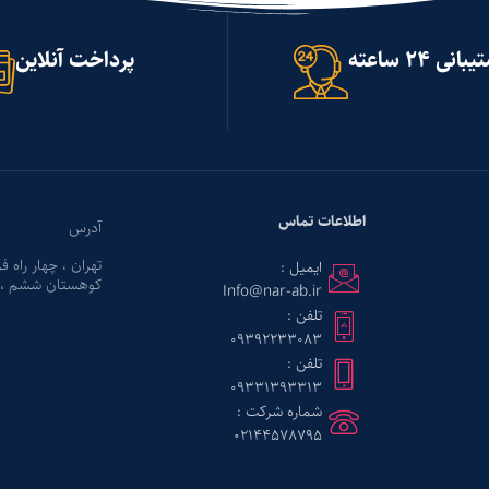
انی 24 ساعته
پرداخت آنلاین
اطلاعات تماس
آدرس
تهران ، چهار راه ف
ایمیل :
کوهستان ششم ، پل
Info@nar-ab.ir
تلفن :
09392233083
تلفن :
09331393313
شماره شرکت :
02144578795