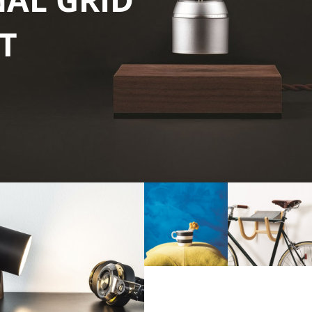
NAL GRID
T
HOT