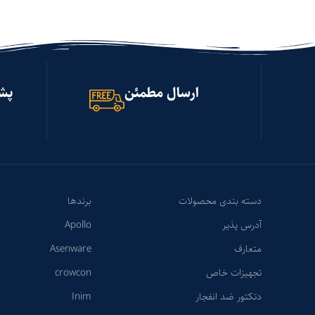
ارسال مطمئن
پشتیب
دسته بندی محصولات
برندها
آدرس پذیر
Apollo
متعارف
Asenware
تجهیزات خاص
crowcon
دتکتور ضد انفجار
Inim