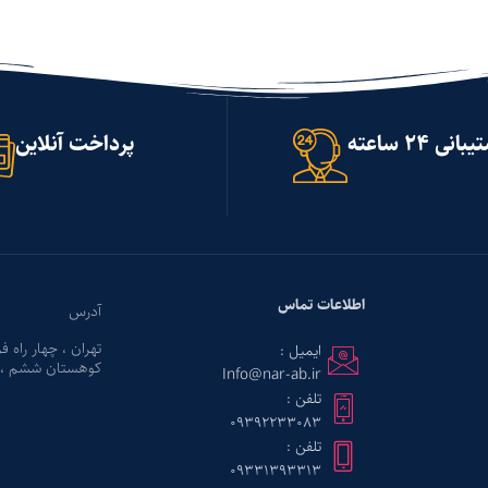
انی 24 ساعته
پرداخت آنلاین
اطلاعات تماس
آدرس
تهران ، چهار راه ف
ایمیل :
کوهستان ششم ، پل
Info@nar-ab.ir
تلفن :
09392233083
تلفن :
09331393313