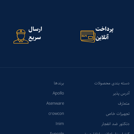
پرداخت
ارسال
آنلاین
سریع
دسته بندی محصولات
برندها
آدرس پذیر
Apollo
متعارف
Asenware
تجهیزات خاص
crowcon
دتکتور ضد انفجار
Inim
کنترل پنل اعلام و اطفا حریق
Syncoln