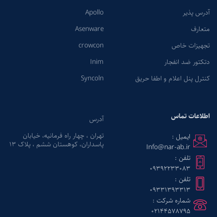
آدرس پذیر
Apollo
متعارف
Asenware
تجهیزات خاص
crowcon
دتکتور ضد انفجار
Inim
کنترل پنل اعلام و اطفا حریق
Syncoln
اطلاعات تماس
آدرس
تهران ، چهار راه فرمانیه، خیابان
ایمیل :
پاسداران، کوهستان ششم ، پلاک ۱۳
Info@nar-ab.ir
تلفن :
09392233083
تلفن :
09331393313
شماره شرکت :
02144578795