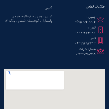
اطلاعات تماس
آدرس
تهران ، چهار راه فرمانیه، خیابان
ایمیل :
پاسداران، کوهستان ششم ، پلاک ۱۳
Info@nar-ab.ir
تلفن :
09392233083
تلفن :
09331393313
شماره شرکت :
02144578795