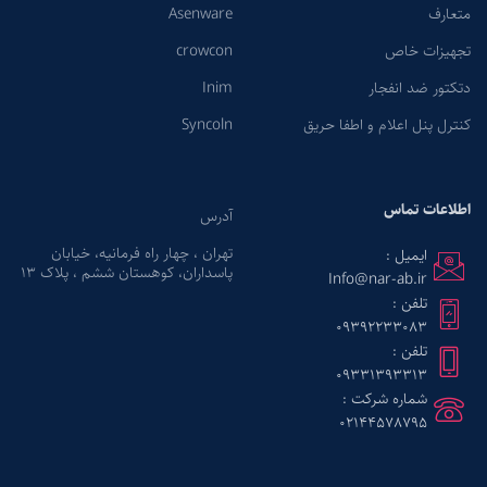
متعارف
Asenware
تجهیزات خاص
crowcon
دتکتور ضد انفجار
Inim
کنترل پنل اعلام و اطفا حریق
Syncoln
اطلاعات تماس
آدرس
تهران ، چهار راه فرمانیه، خیابان
ایمیل :
پاسداران، کوهستان ششم ، پلاک ۱۳
Info@nar-ab.ir
تلفن :
09392233083
تلفن :
09331393313
شماره شرکت :
02144578795