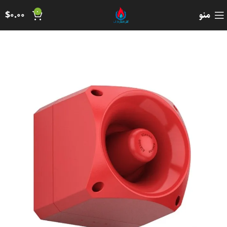
0
منو
0.00
$