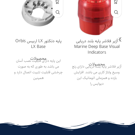
آژیر فلاشر پایه بلند دریایی
پایه دتکتور LX اربیس Orbis
LX Base
Marine Deep Base Visual
Indicators
محصولات
این پایه دارای قابلیت نصب آسان
محصولات
آژیر فلاشر پایه بلند دریایی دارای رنج
می باشد به طوری که به صورت
وسیع ولتاژ کاری می باشد. افزایش
چرخشی قابلیت تثبیت اتصال دارد و
بازده و همزمانی اتوماتیک این
همپنین
دیوایس را