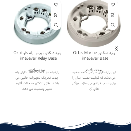
پایه دتکتور Orbis Marine
پایه دتکتوراربیس رله دارOrbis
دت
TimeSaver Relay Base
TimeSaver Base
محصولات
محصولات
این پایه دارای طراحی کاملا جدید
پایه رله دار TimeSaver دارای رله
می باشد که قابلیت نصب آسان را
جهت تحریک تجهیزات جانبی می
این
برای نصاب فراهم می سازد. ویژگی
باشد. وقتی دتکتور به حالت آلارم
ا
های آن
تغییر وضعیت می دهد
ا