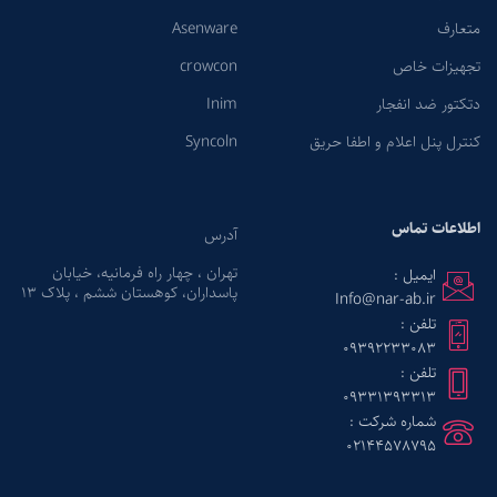
متعارف
Asenware
تجهیزات خاص
crowcon
دتکتور ضد انفجار
Inim
کنترل پنل اعلام و اطفا حریق
Syncoln
اطلاعات تماس
آدرس
تهران ، چهار راه فرمانیه، خیابان
ایمیل :
پاسداران، کوهستان ششم ، پلاک ۱۳
Info@nar-ab.ir
تلفن :
09392233083
تلفن :
09331393313
شماره شرکت :
02144578795