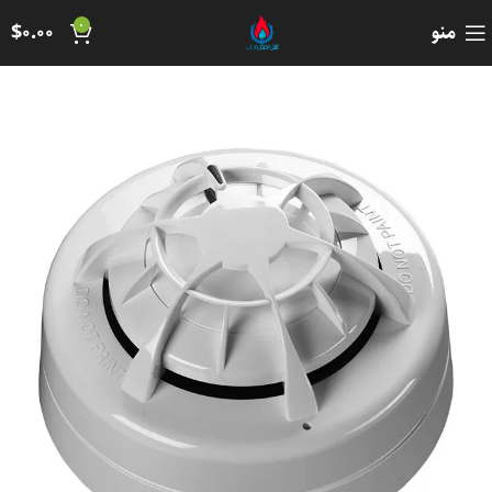
0
منو
0.00
$