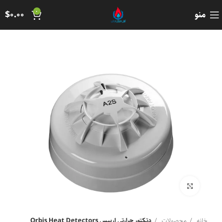
0
منو
0.00
$
برای بزرگنمایی کلیک کنید
خانه
محصولات
دتکتور حرارتی اربیس Orbis Heat Detectors