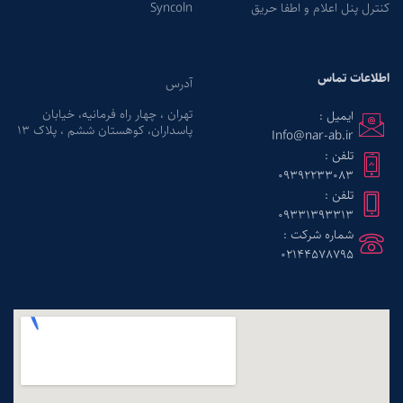
کنترل پنل اعلام و اطفا حریق
Syncoln
اطلاعات تماس
آدرس
تهران ، چهار راه فرمانیه، خیابان
ایمیل :
پاسداران، کوهستان ششم ، پلاک ۱۳
Info@nar-ab.ir
تلفن :
09392233083
تلفن :
09331393313
شماره شرکت :
02144578795