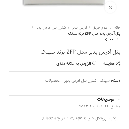
برای بزرگنمایی کلیک کنید
خانه
اعلام حریق
آدرس پذیر
کنترل پنل آدرس پذیر
پنل آدرس پذیر مدل ZFP برند سیتک
پنل آدرس پذیر مدل ZFP برند سیتک
مقايسه
افزودن به علاقه مندی
دسته:
سیتک
,
کنترل پنل آدرس پذیر
,
محصولات
توضیحات
مطابق با استانداردEN542, 4
سازگار با پروتكل هاي Apollo (XP 95و Discovery)