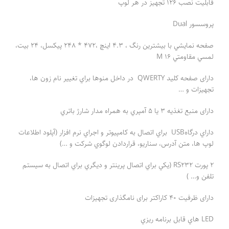
قابلیت نصب 126 تجهیز در هر لوپ
پروسسور Dual
صفحه نمايشي با بيشترين رنگ ، 4.3 اينچ ،472 * 248 پيكسل، 24 بيت،
لمسي مقاومتي 16 M
دارای صفحه كليد QWERTY در داخل منوها براي تغییر نام زون ها،
تجهیزات و …
دارای منبع تغذیه 3 يا 5 آمپري به همراه مدار شارژ باتري
داراي درگاهUSB براي اتصال به كامپيوتر و اجراي نرم افزار (آپلود اطلاعات
لوپ ها، متن آدرس، سناریو، قراردادن لوگوي شركت و …)
2 پورت RS232 (يكي براي اتصال پرينتر و ديگري براي اتصال به سيستم
تلفن و… )
دارای ظرفیت 40 کاراکتر برای نامگذاری تجهیزات
LED هاي قابل برنامه ريزي