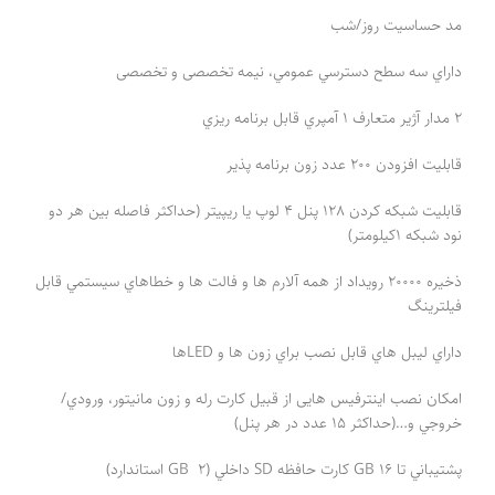
مد حساسيت روز/شب
داراي سه سطح دسترسي عمومي، نیمه تخصصی و تخصصی
2 مدار آژير متعارف 1 آمپري قابل برنامه ريزي
قابلیت افزودن 200 عدد زون برنامه پذير
قابليت شبكه کردن 128 پنل 4 لوپ یا ریپیتر (حداکثر فاصله بين هر دو
نود شبکه 1كيلومتر)
ذخيره 20000 رويداد از همه آلارم ها و فالت ها و خطاهاي سيستمي قابل
فيلترينگ
داراي ليبل هاي قابل نصب براي زون ها و LEDها
امكان نصب اينترفيس هايی از قبيل كارت رله و زون مانيتور، ورودي/
خروجي و…(حداکثر 15 عدد در هر پنل)
پشتيباني تا 16 GB كارت حافظه SD داخلي (2 GB استاندارد)