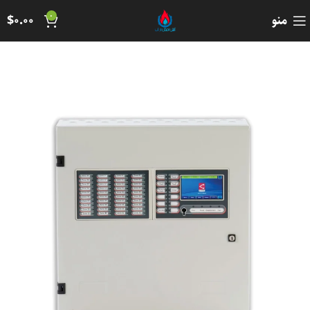
0
منو
0.00
$