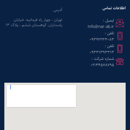
اطلاعات تماس
آدرس
تهران ، چهار راه فرمانیه، خیابان
ایمیل :
پاسداران، کوهستان ششم ، پلاک ۱۳
Info@nar-ab.ir
تلفن :
09392233083
تلفن :
09331393313
شماره شرکت :
02144578795